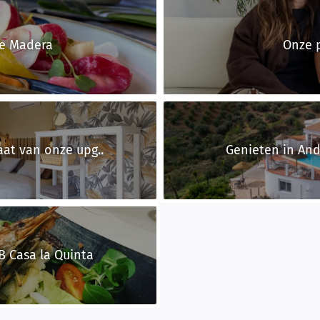
e Madera
Onze 
aat van onze upg..
Genieten in And
B Casa la Quinta