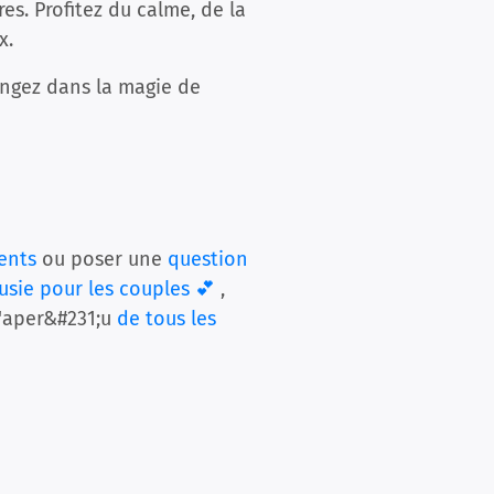
es. Profitez du calme, de la
x.
ongez dans la magie de
ents
ou poser une
question
usie pour les couples 💕
,
l'aper&#231;u
de tous les