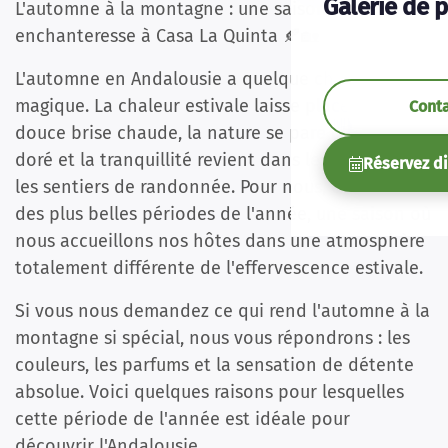
Galerie de 
L'automne à la montagne : une saison
enchanteresse à Casa La Quinta 🍂🏡
L'automne en Andalousie a quelque chose de
magique. La chaleur estivale laisse place à une
Cont
douce brise chaude, la nature se pare d'un éclat
doré et la tranquillité revient dans les villages et
Réservez d
les sentiers de randonnée. Pour nous, c'est l'une
des plus belles périodes de l'année, une saison où
nous accueillons nos hôtes dans une atmosphère
totalement différente de l'effervescence estivale.
Si vous nous demandez ce qui rend l'automne à la
montagne si spécial, nous vous répondrons : les
couleurs, les parfums et la sensation de détente
absolue. Voici quelques raisons pour lesquelles
cette période de l'année est idéale pour
découvrir l'Andalousie.