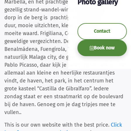
Photo gallery
Marbella, en het prachtige Mijas. Mijas heeft een
gezellig strand-wandel-winkel gebied maar het
dorp in de berg is prachtig. Heerlijk eten, niet te
duur, mooie uitzichten, kleine straatjes. Zeker de
Contact
moeite waard. Frigiliana, Comares met zijn
geweldige vergezichten. De witte stranden in o.a.
Book now
Benalmádena, Fuengirola, Torremolinos.
En
natuurlijk Malaga city, de geboorteplaats van
Pablo Picasso, daar kijk je nooit op uit, wat je daar
allemaal aan kleine en heerlijke restaurantjes
vindt, de haven, het park, in het centrum het
grote kasteel “Castilla de Gibralfaro”.
Iedere
zondag staat er een straatmarkt op de boulevard
bij de haven.
Genoeg om je dag tripjes mee te
vullen..
This is our own website with the best price.
Click