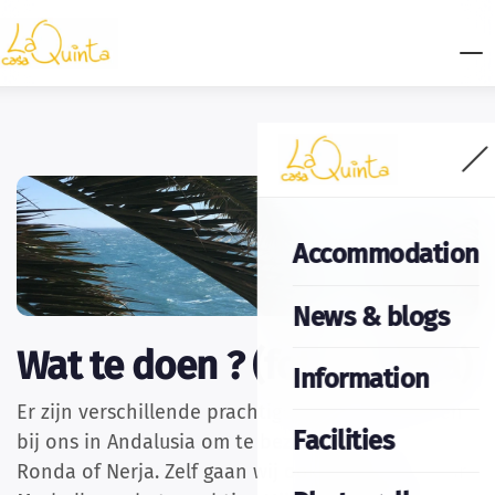
Accommodation
News & blogs
Wat te doen ? (foto = Nerja)
Information
Er zijn verschillende prachtige steden en dorpen
Facilities
bij ons in Andalusia om te bezichtigen, zoals
Ronda of Nerja.
Zelf gaan wij ook regelmatig naar