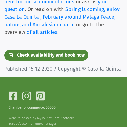
here for our accommodations
or ask us
your
question
. Or read on with
Spring is coming, enjoy
Casa La Quinta
,
February around Malaga Peace,
nature, and Andalusian charm
or go to the
overview
of all articles
.
Check availability and book now
Published 15-12-2020 / Copyright © Casa la Quinta
Chamber of commerce: 00000
Website hosted by
MyTourist Hotel Software.
Europe's all-in channel manager.